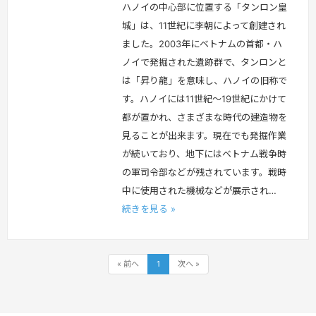
ハノイの中心部に位置する「タンロン皇
城」は、11世紀に李朝によって創建され
ました。2003年にベトナムの首都・ハ
ノイで発掘された遺跡群で、タンロンと
は「昇り龍」を意味し、ハノイの旧称で
す。ハノイには11世紀～19世紀にかけて
都が置かれ、さまざまな時代の建造物を
見ることが出来ます。現在でも発掘作業
が続いており、地下にはベトナム戦争時
の軍司令部などが残されています。戦時
中に使用された機械などが展示され…
続きを見る »
« 前へ
1
次へ »