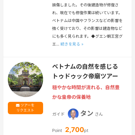
損傷しました。その後建造物が修復さ
れ、現在でも修復作業は続いています。
ベトナムは中国やフランスなどの影響を
強く受けており、その影響は建造物など
にも多く見られます。◆グエン朝王宮グ
エ…
続きを見る »
ベトナムの自然を感じる
トゥドゥック帝廟ツアー
穏やかな時間が流れる、自然豊
かな皇帝の保養地
ツアーを
リクエスト
タン
ガイド
さん
2,700
Point
pt