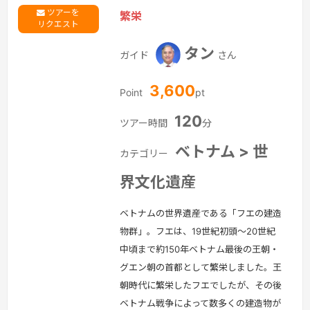
ツアーを
繁栄
リクエスト
タン
ガイド
さん
3,600
Point
pt
120
ツアー時間
分
ベトナム > 世
カテゴリー
界文化遺産
ベトナムの世界遺産である「フエの建造
物群」。フエは、19世紀初頭～20世紀
中頃まで約150年ベトナム最後の王朝・
グエン朝の首都として繁栄しました。王
朝時代に繁栄したフエでしたが、その後
ベトナム戦争によって数多くの建造物が