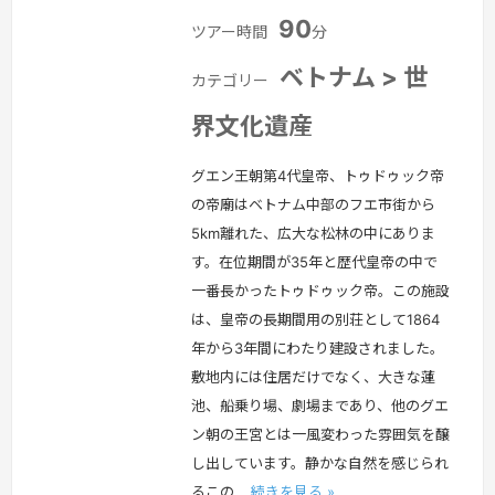
90
ツアー時間
分
ベトナム > 世
カテゴリー
界文化遺産
グエン王朝第4代皇帝、トゥドゥック帝
の帝廟はベトナム中部のフエ市街から
5km離れた、広大な松林の中にありま
す。在位期間が35年と歴代皇帝の中で
一番長かったトゥドゥック帝。この施設
は、皇帝の長期間用の別荘として1864
年から3年間にわたり建設されました。
敷地内には住居だけでなく、大きな蓮
池、船乗り場、劇場まであり、他のグエ
ン朝の王宮とは一風変わった雰囲気を醸
し出しています。静かな自然を感じられ
るこの…
続きを見る »