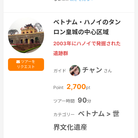
ベトナム・ハノイのタン
ロン皇城の中心区域
2003年にハノイで発掘された
遺跡群
ツアーを
リクエスト
チャン
ガイド
さん
2,700
Point
pt
90
ツアー時間
分
ベトナム > 世
カテゴリー
界文化遺産