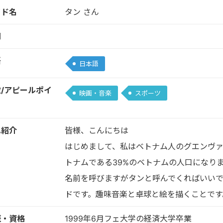
イド名
タン さん
別
語
日本語
/アピールポイ
映画・音楽
スポーツ
ト
己紹介
皆様、こんにちは
はじめまして、私はベトナム人のグエンヴァ
トナムである39%のベトナムの人口になり
名前を呼びますがタンと呼んでくればいいで
ドです。趣味音楽と卓球と絵を描くことです
歴・資格
1999年6月フェ大学の経済大学卒業