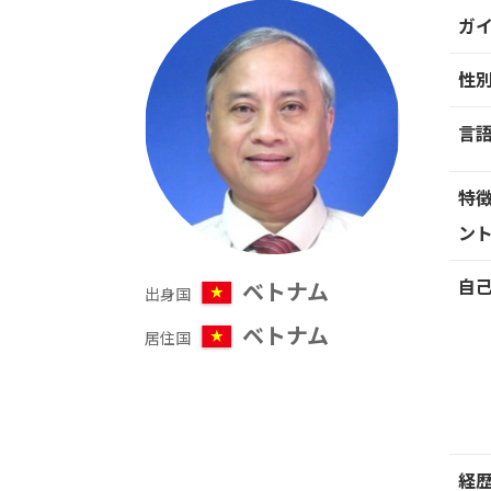
ガ
性
言
特徴
ン
自
ベトナム
出身国
ベトナム
居住国
経