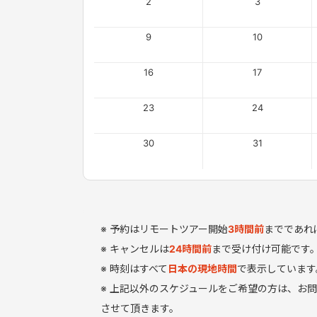
2
3
9
10
16
17
23
24
30
31
予約はリモートツアー開始
3
時間
前
までであれ
キャンセルは
24時間前
まで受け付け可能です
時刻はすべて
日本の現地時間
で表示しています
上記以外のスケジュールをご希望の方は、お
させて頂きます。